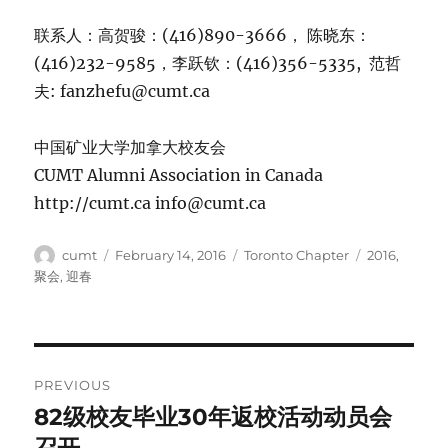
联系人：高贺骏：(416)890-3666， 陈晓东：
(416)232-9585，李跃钦：(416)356-5335, 范哲
夫: fanzhefu@cumt.ca
中国矿业大学加拿大校友会
CUMT Alumni Association in Canada
http://cumt.ca info@cumt.ca
Author
Posted
Categories
Tags
cumt
February 14, 2016
Toronto Chapter
2016
,
on
聚会
,
迎春
Post
PREVIOUS
navigation
82级校友毕业30年返校活动动员会
Previous
post: