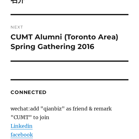
召开
NEXT
CUMT Alumni (Toronto Area)
Next
post:
Spring Gathering 2016
CONNECTED
wechat:add "qianbiz" as friend & remark
"CUMT" to join
Linkedin
facebook